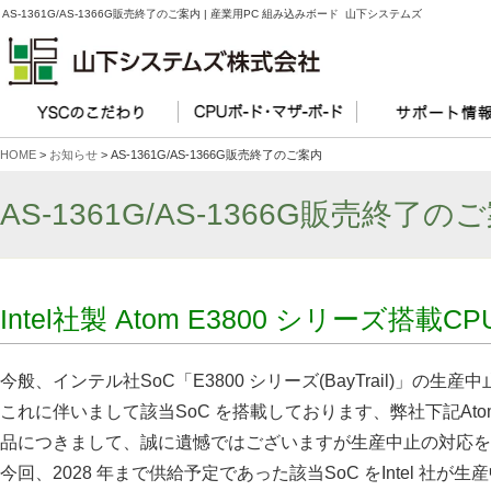
AS-1361G/AS-1366G販売終了のご案内 | 産業用PC 組み込みボード 山下システムズ
HOME
>
お知らせ
> AS-1361G/AS-1366G販売終了のご案内
AS-1361G/AS-1366G販売終了の
Intel社製 Atom E3800 シリーズ搭
今般、インテル社SoC「E3800 シリーズ(BayTrail)」の
これに伴いまして該当SoC を搭載しております、弊社下記Atom 
品
につきまして、誠に遺憾ではございますが生産中止の対応を
今回、2028 年まで供給予定であった該当SoC をIntel 社