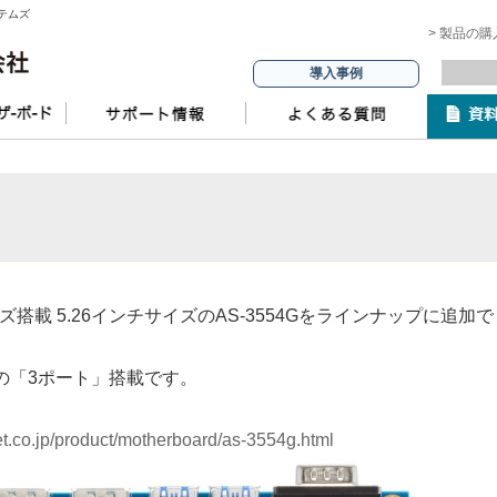
ステムズ
> 製品の
導入事例
REシリーズ搭載 5.26インチサイズの
AS-3554Gをラインナップに追加で
 初の「3ポート」搭載です。
t.co.jp/product/motherboard/as-3554g.html